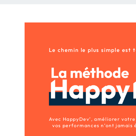
Le chemin le plus simple est t
Avec HappyDev’, améliorer votre
vos performances n’ont jamais ét