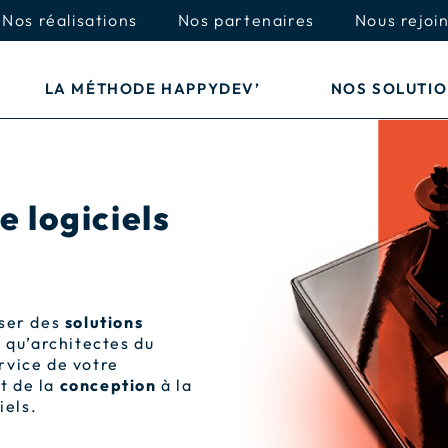
Nos réalisations
Nos partenaires
Nous rejoi
LA MÉTHODE HAPPYDEV’
NOS SOLUTI
e logiciels
oser des
solutions
 qu’architectes du
rvice de votre
t de la
conception
à la
iels.