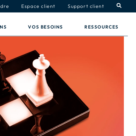
ndre
Espace client
Support client
ONS
VOS BESOINS
RESSOURCES