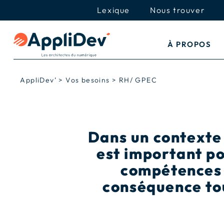
Lexique
Nous trouver
À PROPOS
AppliDev’
>
Vos besoins
>
RH/ GPEC
Dans un contexte 
est important po
compétences 
conséquence tou