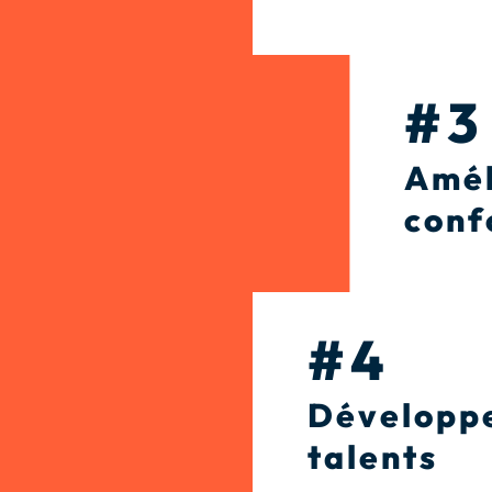
#3
Amél
conf
#4
Développ
talents