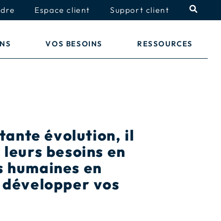
ndre
Espace client
Support client
ONS
VOS BESOINS
RESSOURCES
ante évolution, il
 leurs besoins en
s humaines en
t développer vos