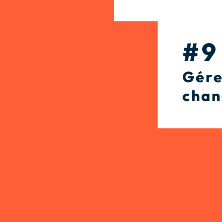
#9
Gére
cha