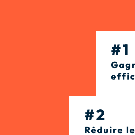
#1
Gagn
effi
#2
Réduire l