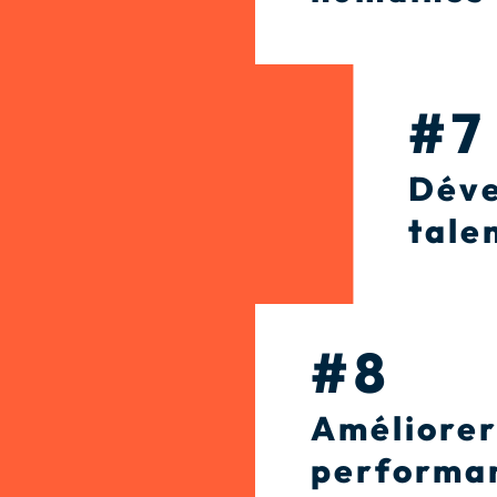
#7
Déve
tale
#8
Améliorer
performa