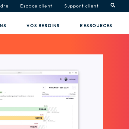
ndre
Espace client
Support client
ONS
VOS BESOINS
RESSOURCES