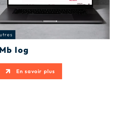
utres
Mb log
En savoir plus