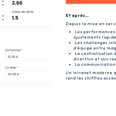
Et après…
Depuis la mise en servi
Les performances s
ajustements rapid
Les challenges inte
d’équipe entre ma
La centralisation 
direction et aux r
La communication i
Un intranet moderne q
rend les chiffres acces