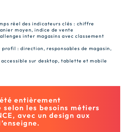
mps réel des indicateurs clés : chiffre
 panier moyen, indice de vente
allenges inter magasins avec classement
profil : direction, responsables de magasin,
 accessible sur desktop, tablette et mobile
 été entièrement
 selon les besoins métiers
CE, avec un design aux
l’enseigne.